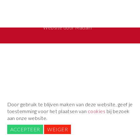
© 2026 Brugesboattour
Sitemap
Disclaimer
GDPR
Website
door
Madam
Door gebruik te blijven maken van deze website, geef je
toestemming voor het plaatsen van
cookies
bij bezoek
aan onze website.
ACCEPTEER
WEIGER